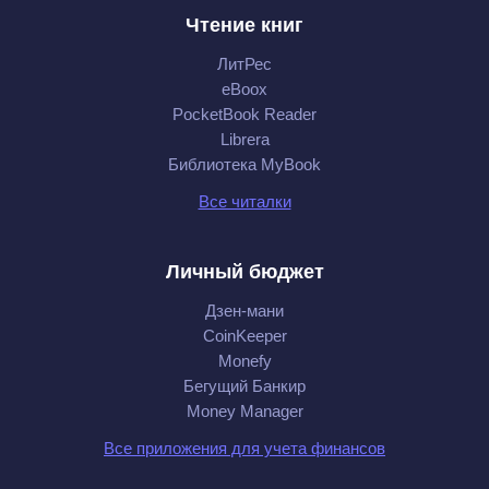
Чтение книг
ЛитРес
eBoox
PocketBook Reader
Librera
Библиотека MyBook
Все читалки
Личный бюджет
Дзен-мани
CoinKeeper
Monefy
Бегущий Банкир
Money Manager
Все приложения для учета финансов