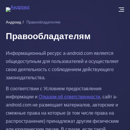
Перейти
к
основному
Андроид
Правообладателям
содержанию
Правообладателям
Информационный ресурс a-android.com является
общедоступным для пользователей и осуществляет
свою деятельность с соблюдением действующего
законодательства.
В соответствии с Условием предоставления
информации и
Отказом об ответственности
, сайт a-
android.com не размещает материалов, авторские и
смежные права на которые (в том числе права на
распространение) принадлежат другим физическим
или юридическим лицам. В случае, если такой