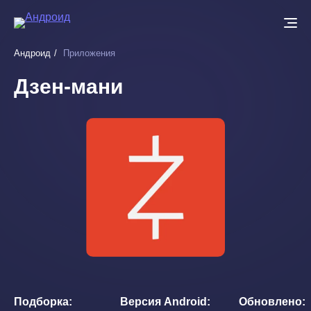
Перейти
к
основному
Андроид
Приложения
содержанию
Дзен-мани
Подборка
Версия Android
Обновлено