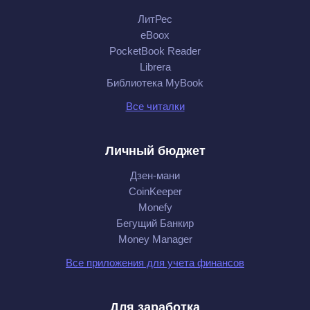
ЛитРес
eBoox
PocketBook Reader
Librera
Библиотека MyBook
Все читалки
Личный бюджет
Дзен-мани
CoinKeeper
Monefy
Бегущий Банкир
Money Manager
Все приложения для учета финансов
Для заработка