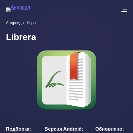
Перейти
к
основному
Андроид
Игры
содержанию
Librera
Подборка
Версия Android
Обновлено