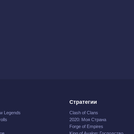
Стратегии
w Legends
Clash of Clans
olls
2020: Моя Cтрана
Forge of Empires
ов
King of Avalon: Господство