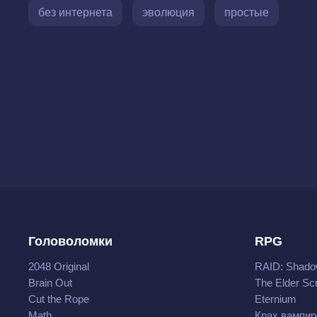
без интернета
эволюция
простые
Головоломки
RPG
2048 Original
RAID: Shado
Brain Out
The Elder Scr
Cut the Rope
Eternium
Math
Крах вампир