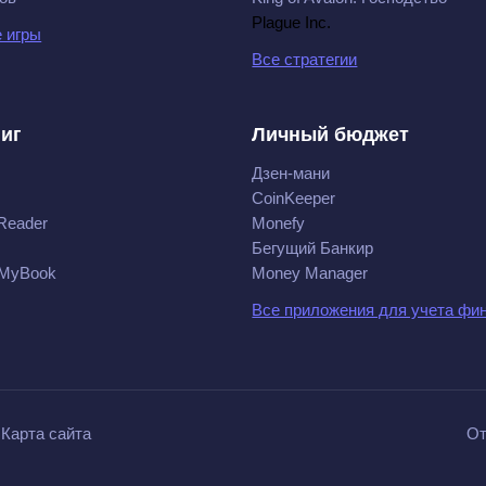
Plague Inc.
 игры
Все стратегии
ниг
Личный бюджет
Дзен-мани
CoinKeeper
Reader
Monefy
Бегущий Банкир
 MyBook
Money Manager
Все приложения для учета фи
Карта сайта
От