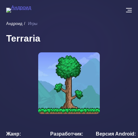
Перейти
к
основному
Андроид
Игры
содержанию
Terraria
Жанр
Разработчик
Версия Android