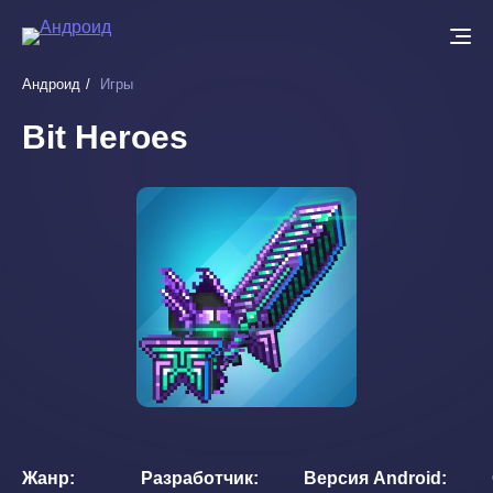
Перейти
к
основному
Андроид
Игры
содержанию
Bit Heroes
Жанр
Разработчик
Версия Android