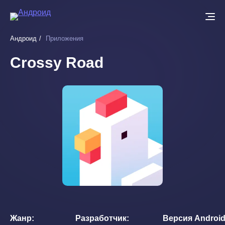
Перейти
к
основному
Андроид
Приложения
содержанию
Crossy Road
Жанр
Разработчик
Версия Androi