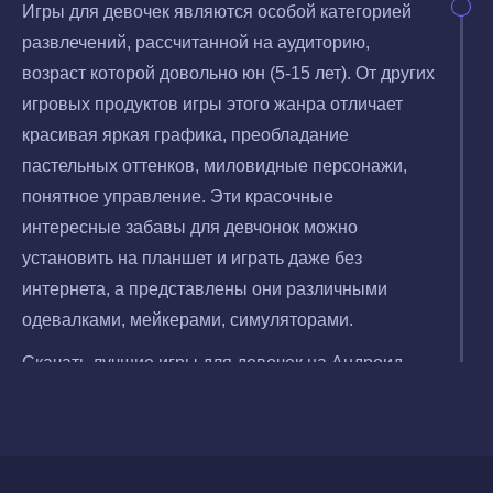
Игры для девочек являются особой категорией
развлечений, рассчитанной на аудиторию,
возраст которой довольно юн (5-15 лет). От других
игровых продуктов игры этого жанра отличает
красивая яркая графика, преобладание
пастельных оттенков, миловидные персонажи,
понятное управление. Эти красочные
интересные забавы для девчонок можно
установить на планшет и играть даже без
интернета, а представлены они различными
одевалками, мейкерами, симуляторами.
Скачать лучшие игры для девочек на Андроид
могут все любители прекрасных персонажей и
локаций. Каждая юная леди может выбрать себе
игрушку по своему вкусу и открыть для себя
красивый виртуальный мир. Наша подборка