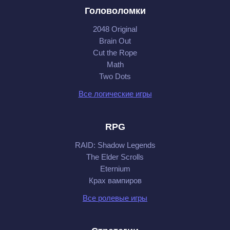
Головоломки
поможет сделать удачный выбор, насладиться
красивыми развлечениями и позволит бесплатно
2048 Original
играть в игры для девочек на телефоне.
Brain Out
Cut the Rope
Math
Two Dots
Все логические игры
RPG
RAID: Shadow Legends
The Elder Scrolls
Eternium
Крах вампиров
Все ролевые игры