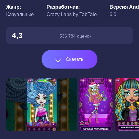
Жанр
Разработчик
Версия And
Казуальные
Crazy Labs by TabTale
6.0
4,3
536 784 оценок
Скачать