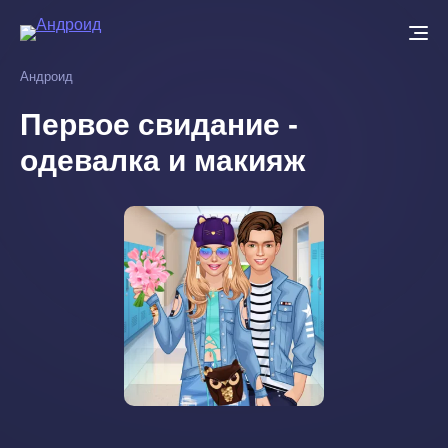
Перейти
к
основному
Андроид
содержанию
Первое свидание -
одевалка и макияж