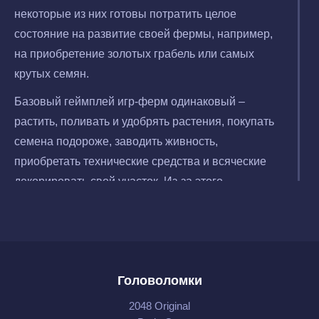
некоторые из них готовы потратить целое
состояние на развитие своей фермы, например,
на приобретение золотых грабель или самых
крутых семян.
Базовый геймплей игр-ферм одинаковый –
растить, поливать и удобрять растения, покупать
семена подороже, заводить живность,
приобретать технические средства и всяческие
декорировать свой участок. Из-за этого
разработчики разнообразили геймплей, добавив
приятных мелочей типа квест или мини-игра.
Чтобы узнать о всех преимуществах данного
жанра, ощутить себя крутым фермером и оценить
Головоломки
все блага жизни на лоне природы, нужно скачать
игры-фермы на телефон или на планшет.
2048 Original