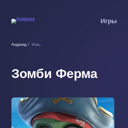
Перейти
к
основному
Игры
содержанию
Андроид
Игры
Зомби Ферма