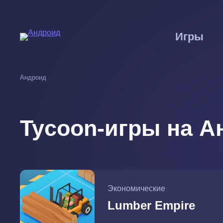
Перейти
к
основному
Игры
содержанию
Андроид
Tycoon-игры на А
Экономические
Lumber Empire