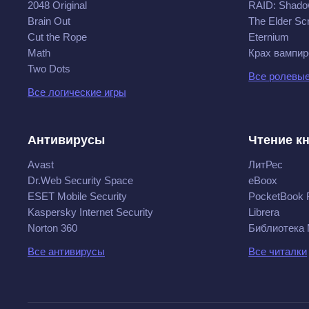
2048 Original
RAID: Shado
Brain Out
The Elder Scr
Cut the Rope
Eternium
Math
Крах вампир
Two Dots
Все ролевые
Все логические игры
Антивирусы
Чтение к
Avast
ЛитРес
Dr.Web Security Space
eBoox
ESET Mobile Security
PocketBook 
Kaspersky Internet Security
Librera
Norton 360
Библиотека
Все антивирусы
Все читалки