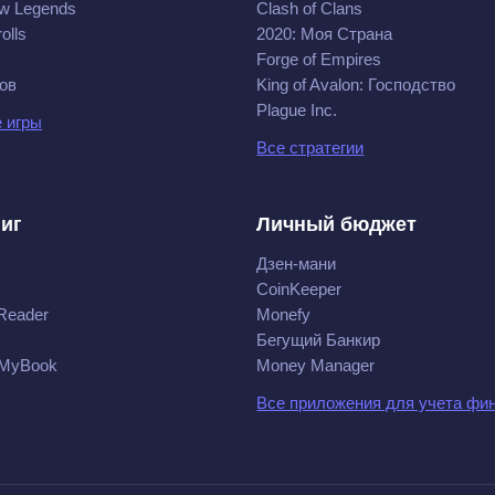
w Legends
Clash of Clans
olls
2020: Моя Cтрана
Forge of Empires
ов
King of Avalon: Господство
Plague Inc.
 игры
Все стратегии
ниг
Личный бюджет
Дзен-мани
CoinKeeper
Reader
Monefy
Бегущий Банкир
 MyBook
Money Manager
Все приложения для учета фи