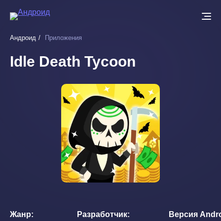
Перейти
к
основному
Андроид
Приложения
содержанию
Idle Death Tycoon
Жанр
Разработчик
Версия Andr