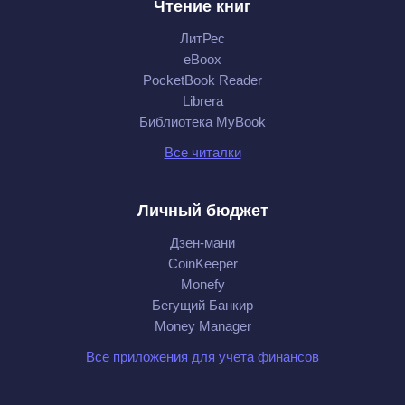
Чтение книг
ЛитРес
eBoox
PocketBook Reader
Librera
Библиотека MyBook
Все читалки
Личный бюджет
Дзен-мани
CoinKeeper
Monefy
Бегущий Банкир
Money Manager
Все приложения для учета финансов