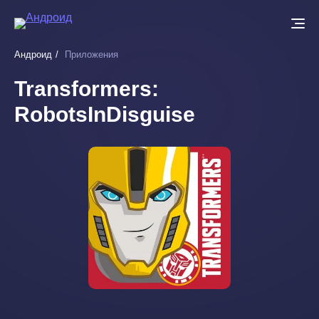
Перейти
к
основному
Андроид
Приложения
содержанию
Transformers:
RobotsInDisguise