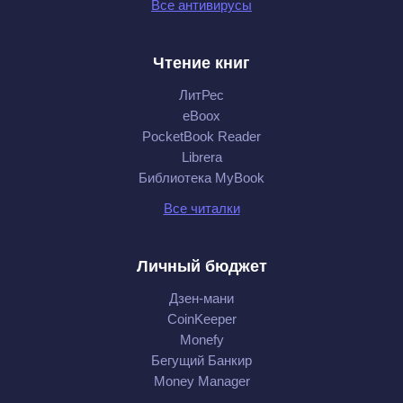
Все антивирусы
Чтение книг
ЛитРес
eBoox
PocketBook Reader
Librera
Библиотека MyBook
Все читалки
Личный бюджет
Дзен-мани
CoinKeeper
Monefy
Бегущий Банкир
Money Manager