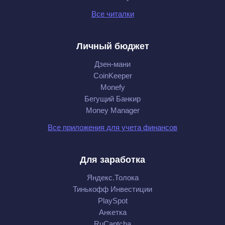
Все читалки
Личный бюджет
Дзен-мани
CoinKeeper
Monefy
Бегущий Банкир
Money Manager
Все приложения для учета финансов
Для заработка
Яндекс.Толока
Тинькофф Инвестиции
PlaySpot
Анкетка
RuCaptcha