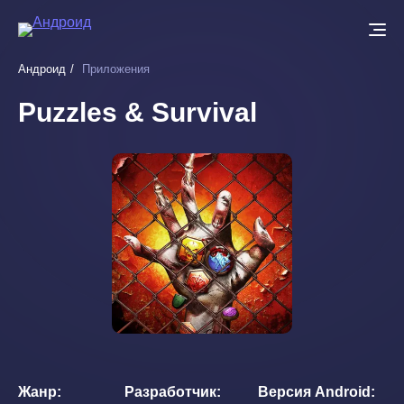
Перейти
к
основному
Андроид
Приложения
содержанию
Puzzles & Survival
Жанр
Разработчик
Версия Android