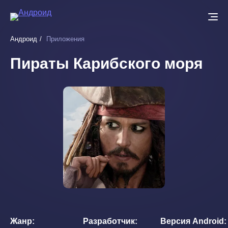
Перейти
к
основному
Андроид
Приложения
содержанию
Пираты Карибского моря
Жанр
Разработчик
Версия Android