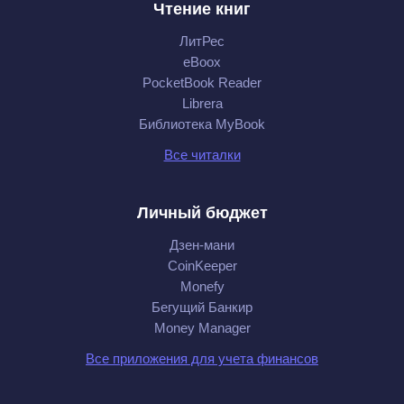
Чтение книг
ЛитРес
eBoox
PocketBook Reader
Librera
Библиотека MyBook
Все читалки
Личный бюджет
Дзен-мани
CoinKeeper
Monefy
Бегущий Банкир
Money Manager
Все приложения для учета финансов