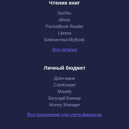
Чтение книг
ЛитРес
eBoox
PocketBook Reader
Librera
Библиотека MyBook
Все читалки
Личный бюджет
Дзен-мани
CoinKeeper
Monefy
Бегущий Банкир
Money Manager
Все приложения для учета финансов