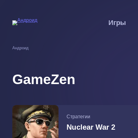
Перейти
к
основному
Игры
содержанию
Андроид
GameZen
Стратегии
Nuclear War 2