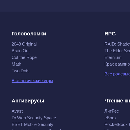
Головоломки
RPG
2048 Original
RAID: Shado
Brain Out
The Elder Scr
Cut the Rope
Eternium
Math
Крах вампир
Two Dots
Все ролевые
Все логические игры
Антивирусы
Чтение к
Avast
ЛитРес
Dr.Web Security Space
eBoox
ESET Mobile Security
PocketBook 