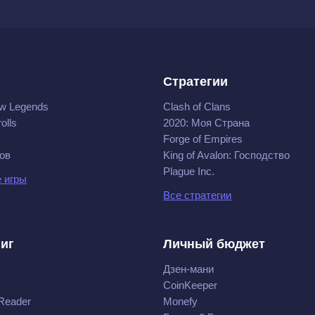
Стратегии
w Legends
Clash of Clans
olls
2020: Моя Cтрана
Forge of Empires
ов
King of Avalon: Господство
Plague Inc.
 игры
Все стратегии
ниг
Личный бюджет
Дзен-мани
CoinKeeper
Reader
Monefy