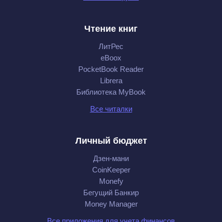
Чтение книг
ЛитРес
eBoox
PocketBook Reader
Librera
Библиотека MyBook
Все читалки
Личный бюджет
Дзен-мани
CoinKeeper
Monefy
Бегущий Банкир
Money Manager
Все приложения для учета финансов