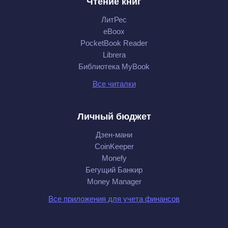
Чтение книг
ЛитРес
eBoox
PocketBook Reader
Librera
Библиотека MyBook
Все читалки
Личный бюджет
Дзен-мани
CoinKeeper
Monefy
Бегущий Банкир
Money Manager
Все приложения для учета финансов