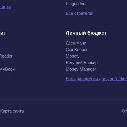
Plague Inc.
 игры
Все стратегии
ниг
Личный бюджет
Дзен-мани
CoinKeeper
Reader
Monefy
Бегущий Банкир
 MyBook
Money Manager
Все приложения для учета фи
Карта сайта
От