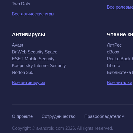
Two Dots
Все ролевые
Все логические игры
Антивирусы
Чтение к
Avast
ЛитРес
Dr.Web Security Space
eBoox
ESET Mobile Security
PocketBook 
Kaspersky Internet Security
Librera
Norton 360
Библиотека
Все антивирусы
Все читалки
О проекте
Сотрудничество
Правообладателям
Copyright © a-android.com 2026. All rights reserved.