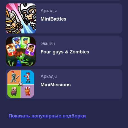
Аркады
MiniBattles
Экшен
Four guys & Zombies
Аркады
MiniMissions
Показать популярные подборки