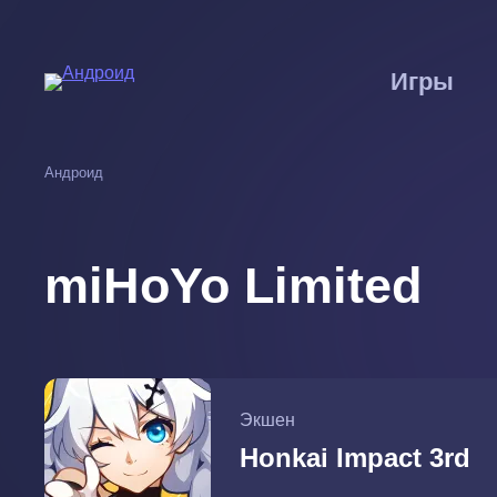
Перейти
к
основному
Игры
содержанию
Андроид
miHoYo Limited
Экшен
Honkai Impact 3rd