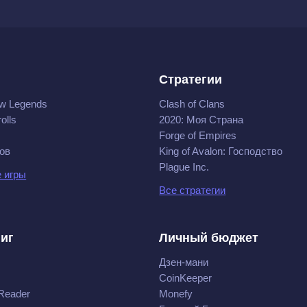
Стратегии
w Legends
Clash of Clans
olls
2020: Моя Cтрана
Forge of Empires
ов
King of Avalon: Господство
Plague Inc.
 игры
Все стратегии
ниг
Личный бюджет
Дзен-мани
CoinKeeper
Reader
Monefy