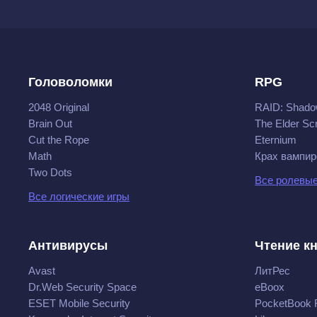
Головоломки
RPG
2048 Original
RAID: Shado
Brain Out
The Elder Scr
Cut the Rope
Eternium
Math
Крах вампир
Two Dots
Все ролевые
Все логические игры
Антивирусы
Чтение к
Avast
ЛитРес
Dr.Web Security Space
eBoox
ESET Mobile Security
PocketBook 