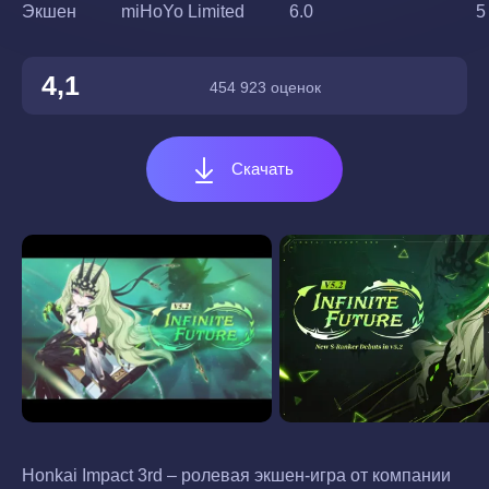
Экшен
miHoYo Limited
6.0
5
4,1
454 923 оценок
Скачать
Honkai Impact 3rd – ролевая экшен-игра от компании