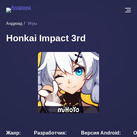
Перейти
к
основному
Андроид
Игры
содержанию
Honkai Impact 3rd
Жанр
Разработчик
Версия Android
О