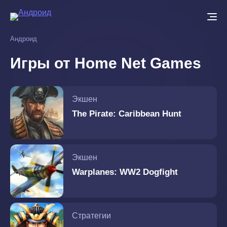
Перейти
к
основному
Андроид
содержанию
Игры от Home Net Games
Экшен
The Pirate: Caribbean Hunt
Экшен
Warplanes: WW2 Dogfight
Стратегии