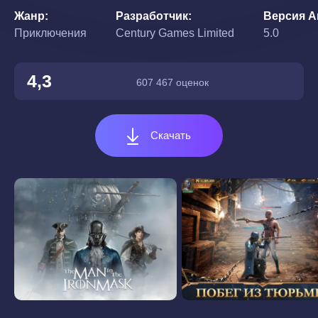
Жанр
Разработчик
Версия A
Приключения
Century Games Limited
5.0
4,3
607 467 оценок
Скачать