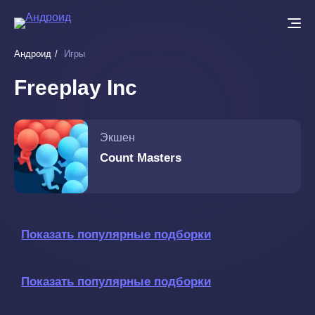
Перейти
к
основному
Андроид
Игры
содержанию
Freeplay Inc
Экшен
Count Masters
Показать популярные подборки
Показать популярные подборки