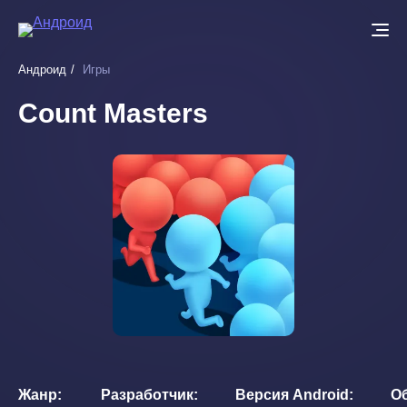
Перейти
к
основному
Андроид
Игры
содержанию
Count Masters
Жанр
Разработчик
Версия Android
О