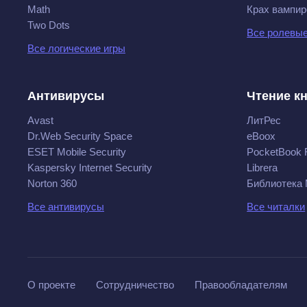
Math
Крах вампир
Two Dots
Все ролевые
Все логические игры
Антивирусы
Чтение к
Avast
ЛитРес
Dr.Web Security Space
eBoox
ESET Mobile Security
PocketBook 
Kaspersky Internet Security
Librera
Norton 360
Библиотека
Все антивирусы
Все читалки
О проекте
Сотрудничество
Правообладателям