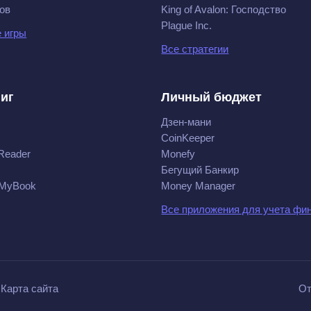
ов
King of Avalon: Господство
Plague Inc.
 игры
Все стратегии
ниг
Личный бюджет
Дзен-мани
CoinKeeper
Reader
Monefy
Бегущий Банкир
 MyBook
Money Manager
Все приложения для учета фи
Карта сайта
От