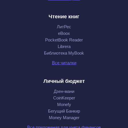
Чтение книг
ЛитРес
eBoox
PocketBook Reader
Librera
Библиотека MyBook
Все читалки
Личный бюджет
Дзен-мани
CoinKeeper
Monefy
Бегущий Банкир
Money Manager
Все приложения для учета финансов