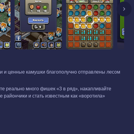
ки и ценные камушки благополучно отправлены лесом
йте реально много фишек «3 в ряд», накапливайте
се райончики и стать известным как «воротила»