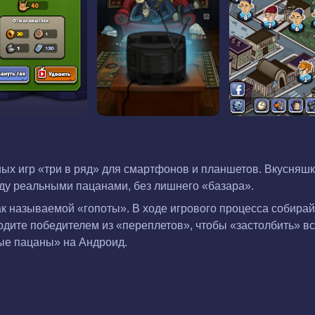
ных игр «три в ряд» для смартфонов и планшетов. Вкусняш
жду реальными пацанами, без лишнего «базара».
ак называемой «гопоты». В ходе игрового процесса собира
ходите победителем из «переплетов», чтобы «застолбить» в
ные пацаны» на Андроид.