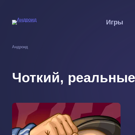
Перейти
к
основному
Игры
содержанию
Андроид
Чоткий, реальны