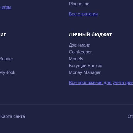
Plague Inc.
 игры
Все стратегии
ниг
Личный бюджет
Дзен-мани
CoinKeeper
Reader
Monefy
Бегущий Банкир
 MyBook
Money Manager
Все приложения для учета фи
Карта сайта
От