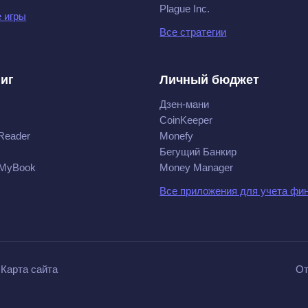
Plague Inc.
 игры
Все стратегии
ниг
Личный бюджет
Дзен-мани
CoinKeeper
Reader
Monefy
Бегущий Банкир
 MyBook
Money Manager
Все приложения для учета фи
Карта сайта
От