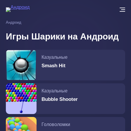
Перейти
к
основному
Андроид
содержанию
Игры Шарики на Андроид
Казуальные
Smash Hit
Казуальные
Bubble Shooter
Головоломки