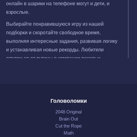
онлайн в шарики на телефоне могут и дети, и
взрослые.
Выбирайте понравившуюся игру из нашей
подборки и скоротайте свободное время,
выполняя интересные задания, развивая логику
и устанавливая новые рекорды. Любители
отвлечься от рутины в компании веселых
кругляшек могут бесплатно скачать игры-шарики
на Андроид и играть онлайн или офлайн.
Головоломки
2048 Original
Brain Out
Cut the Rope
Math