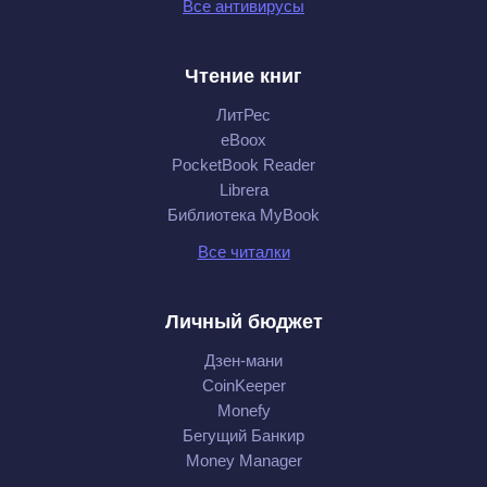
Все антивирусы
Чтение книг
ЛитРес
eBoox
PocketBook Reader
Librera
Библиотека MyBook
Все читалки
Личный бюджет
Дзен-мани
CoinKeeper
Monefy
Бегущий Банкир
Money Manager