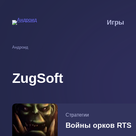
Перейти
к
основному
Игры
содержанию
Андроид
ZugSoft
Стратегии
Войны орков RTS