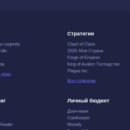
Стратегии
w Legends
Clash of Clans
olls
2020: Моя Cтрана
Forge of Empires
ов
King of Avalon: Господство
Plague Inc.
 игры
Все стратегии
ниг
Личный бюджет
Дзен-мани
CoinKeeper
Reader
Monefy