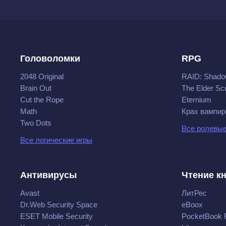
Головоломки
RPG
2048 Original
RAID: Shado
Brain Out
The Elder Scr
Cut the Rope
Eternium
Math
Крах вампир
Two Dots
Все ролевые
Все логические игры
Антивирусы
Чтение к
Avast
ЛитРес
Dr.Web Security Space
eBoox
ESET Mobile Security
PocketBook 