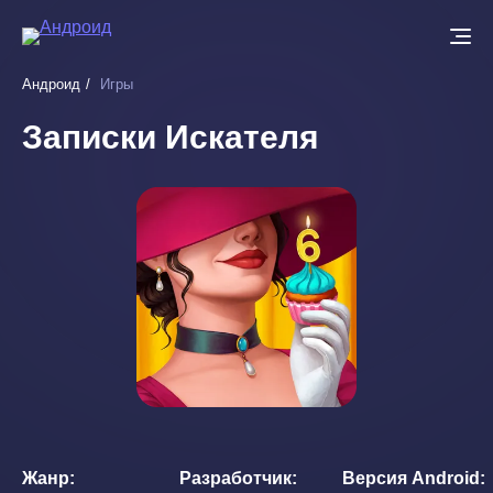
Перейти
к
основному
Андроид
Игры
содержанию
Записки Искателя
Жанр
Разработчик
Версия Android