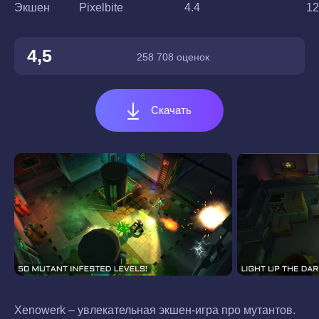
Экшен
Pixelbite
4.4
12
4,5
258 708 оценок
Скачать
Xenowerk – увлекательная экшен-игра про мутантов.