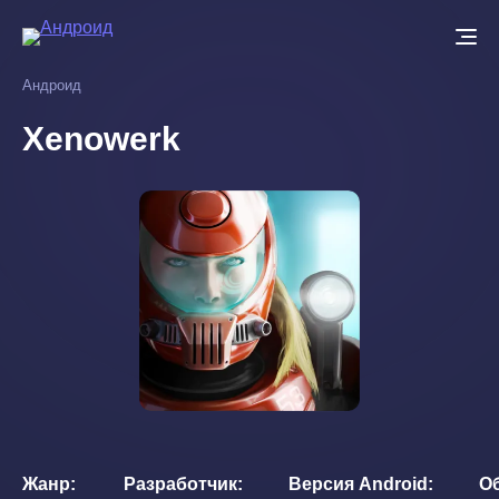
Перейти
к
основному
Андроид
содержанию
Xenowerk
Жанр
Разработчик
Версия Android
О