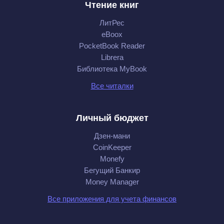
Чтение книг
ЛитРес
eBoox
PocketBook Reader
Librera
Библиотека MyBook
Все читалки
Личный бюджет
Дзен-мани
CoinKeeper
Monefy
Бегущий Банкир
Money Manager
Все приложения для учета финансов