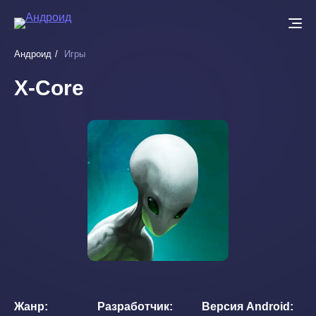
Перейти
к
основному
Андроид
Игры
содержанию
X-Core
Жанр
Разработчик
Версия Android