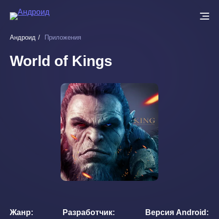
Перейти
к
основному
Андроид
Приложения
содержанию
World of Kings
Жанр
Разработчик
Версия Android