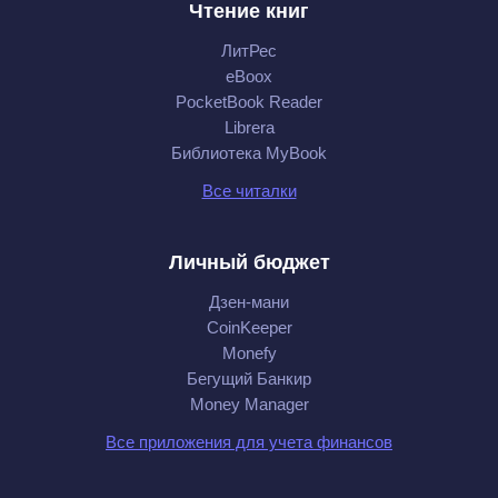
Чтение книг
ЛитРес
eBoox
PocketBook Reader
Librera
Библиотека MyBook
Все читалки
Личный бюджет
Дзен-мани
CoinKeeper
Monefy
Бегущий Банкир
Money Manager
Все приложения для учета финансов