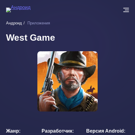
Перейти
к
основному
Андроид
Приложения
содержанию
West Game
Жанр
Разработчик
Версия Android