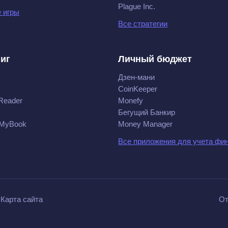
Plague Inc.
 игры
Все стратегии
ниг
Личный бюджет
Дзен-мани
CoinKeeper
Reader
Monefy
Бегущий Банкир
 MyBook
Money Manager
Все приложения для учета фи
Карта сайта
От