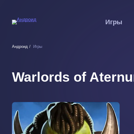
Перейти
к
основному
Игры
содержанию
Андроид
Игры
Warlords of Atern