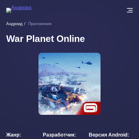
Перейти
к
основному
Андроид
Приложения
содержанию
War Planet Online
Жанр
Разработчик
Версия Android