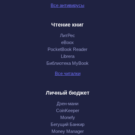
Все антивирусы
Чтение книг
ЛитРес
eBoox
PocketBook Reader
Librera
Библиотека MyBook
Все читалки
Личный бюджет
Дзен-мани
CoinKeeper
Monefy
Бегущий Банкир
Money Manager