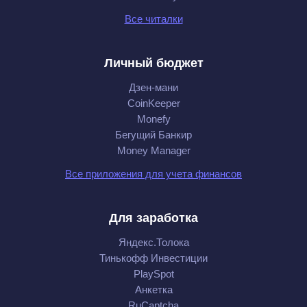
Все читалки
Личный бюджет
Дзен-мани
CoinKeeper
Monefy
Бегущий Банкир
Money Manager
Все приложения для учета финансов
Для заработка
Яндекс.Толока
Тинькофф Инвестиции
PlaySpot
Анкетка
RuCaptcha