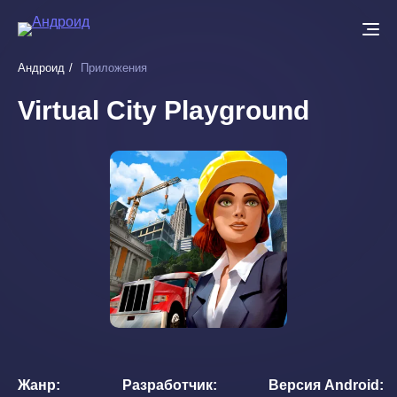
Перейти
к
основному
Андроид
Приложения
содержанию
Virtual City Playground
Жанр
Разработчик
Версия Android