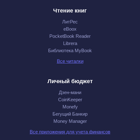
Чтение книг
ЛитРес
eBoox
PocketBook Reader
Librera
Библиотека MyBook
Все читалки
Личный бюджет
Дзен-мани
CoinKeeper
Monefy
Бегущий Банкир
Money Manager
Все приложения для учета финансов