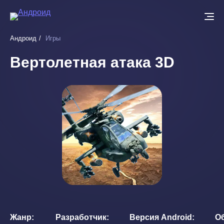
Перейти
к
основному
Андроид
Игры
содержанию
Вертолетная атака 3D
Жанр
Разработчик
Версия Android
О