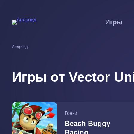
Перейти
к
основному
Игры
содержанию
Андроид
Игры от Vector Uni
Гонки
Beach Buggy
Racing