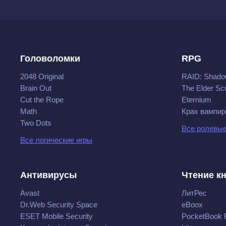
Головоломки
RPG
2048 Original
RAID: Shado
Brain Out
The Elder Scr
Cut the Rope
Eternium
Math
Крах вампир
Two Dots
Все ролевые
Все логические игры
Антивирусы
Чтение к
Avast
ЛитРес
Dr.Web Security Space
eBoox
ESET Mobile Security
PocketBook 