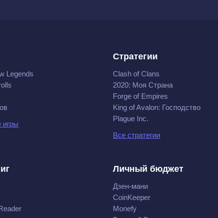
Стратегии
w Legends
Clash of Clans
olls
2020: Моя Cтрана
Forge of Empires
ов
King of Avalon: Господство
Plague Inc.
 игры
Все стратегии
ниг
Личный бюджет
Дзен-мани
CoinKeeper
Reader
Monefy